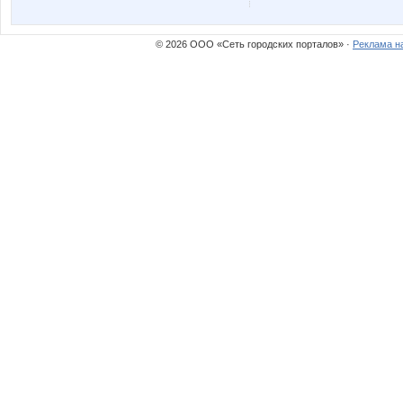
MILENCA
MamaN
© 2026 ООО «Сеть городских порталов» ·
Реклама н
Mora
NADA77
Nice-looking
Noatel
Rakushka
Samme
Sunnynat*
T@mari