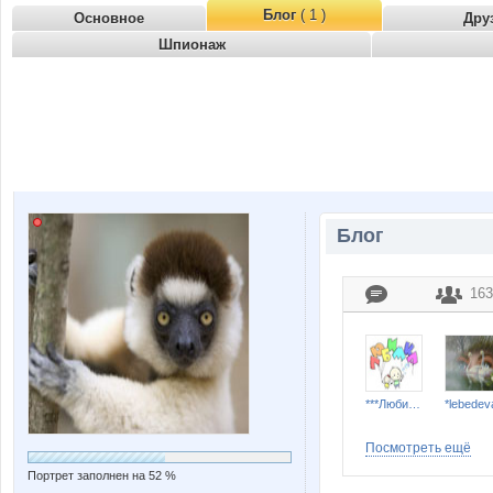
Блог
( 1 )
Основное
Дру
Шпионаж
Блог
163
***Любимка***
*lebedev
Посмотреть ещё
Портрет заполнен на 52 %