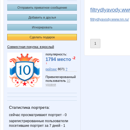
Amare@
Ang
Отправить приватное сообщение
filtrydlyavody.ww
Добавить в друзья
filtrydlyavody.www.nn.ru/
Игнорировать
C@lipco
Carolin
Сделать подарок
1
Совместная покупка: взрослый
Forseti
Frakir
популярность:
-2
1794 место
↓
рейтинг
8071
?
Привилегированный
Kathrin
KissNe
пользователь
10
уровня
Lia85
Liberti
Статистика портрета:
сейчас просматривают портрет - 0
зарегистрированные пользователи
посетившие портрет за 7 дней - 1